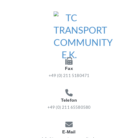
Zum
Inhalt
springen
TC TRANSPORT COMMUNITY
E.K.
Fax
+49 (0) 211 5180471
Telefon
+49 (0) 211 65580580
E-Mail